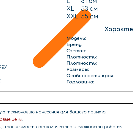
L
51 см
XL
53 см
XXL
55 см
Характе
Модель:
Бренд:
Состав:
Плотность:
Плотность:
оду
Размеры:
Особенности кроя:
Горловина:
ю технологию нанесения для Вашего принта.
овые цены
.
я, в зависимости от количества и сложности работы.