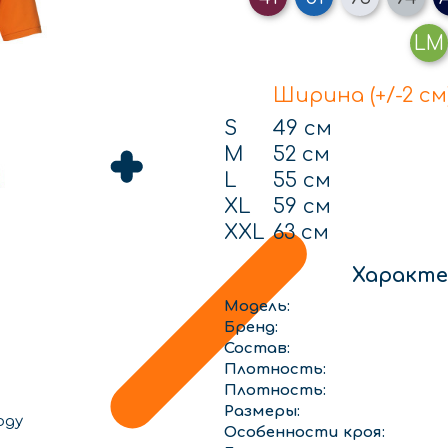
LM
Ширина (+/-2 см
S
49 см
M
52 см
L
55 см
XL
59 см
XXL
63 см
Характе
Модель:
Бренд:
Состав:
Плотность:
Плотность:
Размеры:
оду
Особенности кроя: