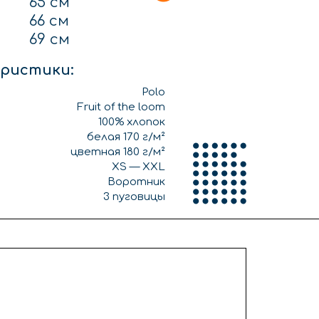
65 см
66 см
69 см
ристики:
Polo
Fruit of the loom
100% хлопок
белая 170 г/м²
цветная 180 г/м²
XS — XXL
Воротник
3 пуговицы