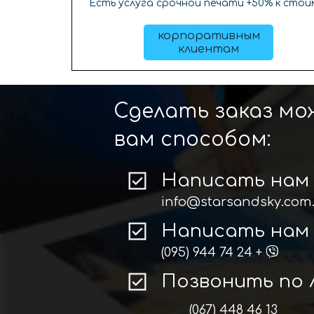
Есть услуга срочной печати +50% к стои
корпоративным
клиентам
Сделать заказ м
вам способом:
Написать нам 
info@starsandsky.com
Написать нам 
(095) 944 74 24
+
Позвонить по 
(067) 448 46 13