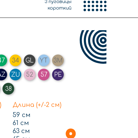
3 пуговицы
короткий
47
34
GL
YT
3M
AZ
ZU
52
57
PE
38
)
Длина (+/-2 см)
59 см
61 см
63 см