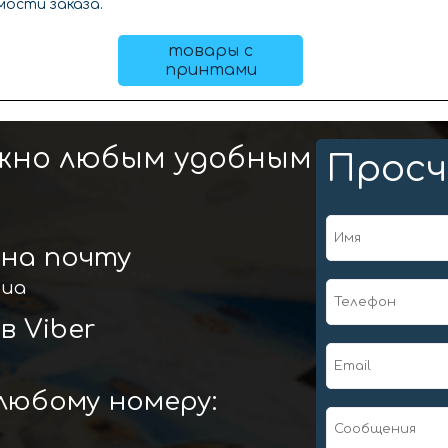
мости заказа.
товары с
принтами
ожно любым удобным
Просч
на почту
.ua
в Viber
любому номеру: