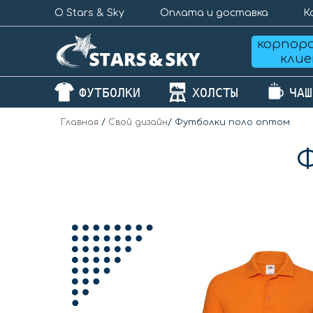
О Stars & Sky
Оплата и доставка
К
корпор
кли
ФУТБОЛКИ
ХОЛСТЫ
ЧАШ
Главная
/
Свой дизайн
/
Футболки поло оптом