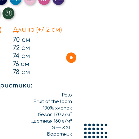
38
)
Длина (+/-2 см)
70 см
72 см
74 см
76 см
78 см
ристики:
Polo
Fruit of the loom
100% хлопок
белая 170 г/м²
цветная 180 г/м²
S — XXL
Воротник