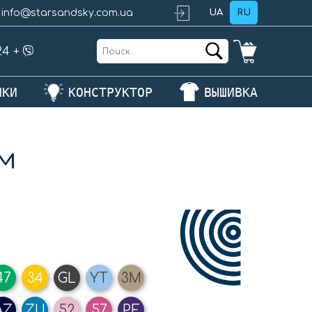
info@starsandsky.com.ua
UA
RU
24
+
ЛКИ
КОНСТРУКТОР
ВЫШИВКА
м
47
34
GL
YT
3M
AZ
ZU
52
57
PE