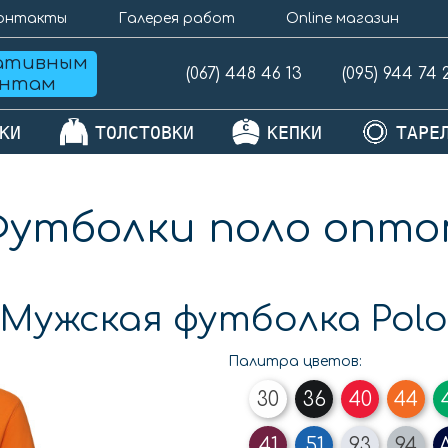
онтакты
Галерея работ
Online магазин
ативным
(067) 448 46 13
(095) 944 74 
ентам
КИ
ТОЛСТОВКИ
КЕПКИ
ТАРЕ
Футболки поло опто
Мужская футболка Polo
Палитра цветов:
30
36
40
44
41
51
93
94