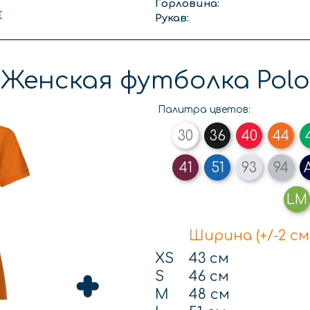
Горловина:
Рукав:
Женская футболка Polo
Палитра цветов:
30
36
40
44
41
51
93
94
LM
Ширина (+/-2 см
XS
43 см
S
46 см
M
48 см