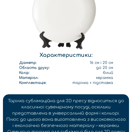
Характеристики:
Діаметр:
16 см і 20 см
Область друку:
до 20 см
Колір:
білий
Матеріал:
кераміка
Комплектація:
тарілка + підставка
Тарілка сублімаційна для 3D пресу відноситься до
класичної сувенірному посуді, оскільки
представлена в універсальній формі і кольорі.
Плюс до цього вона виготовлена з високоякісного
і екологічно безпечного матеріалу – кераміки.
Сувенірна тарілка для сублімації біла для 3D пресу