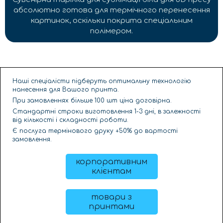
абсолютно готова для термічного перенесення
картинок, оскільки покрита спеціальним
полімером.
Наші спеціалісти підберуть оптимальну технологію
нанесення для Вашого принта.
При замовленнях більше 100 шт ціна договірна.
Стандартні строки виготовлення 1-3 дні, в залежності
від кількості і складності роботи.
Є послуга термінового друку +50% до вартості
замовлення.
корпоративним
клієнтам
товари з
принтами