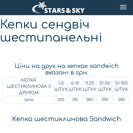
Кепки сендвіч
шестипанельні
Ціни на друк на кепках sandwich
вказані в грн.
КЕПКА
1-5
6-10
11-20
21-50
51-100
ШЕСТИКЛИНОВА З
ШТУК
ШТУК
ШТУК
ШТУК
ШТУК
ДРУКОМ
Ціна
320
310
300
290
280
Кепка шестиклинова Sandwich