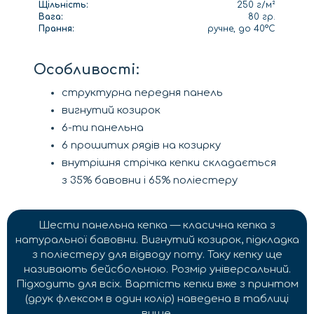
Щільність:
250 г/м²
Вага:
80 гр.
Прання:
ручне, до 40°C
Особливості:
структурна передня панель
вигнутий козирок
6-ти панельна
6 прошитих рядів на козирку
внутрішня стрічка кепки складається
з 35% бавовни і 65% поліестеру
Шести панельна кепка — класична кепка з
натуральної бавовни. Вигнутий козирок, підкладка
з поліестеру для відводу поту. Таку кепку ще
називають бейсбольною. Розмір універсальний.
Підходить для всіх. Вартість кепки вже з принтом
(друк флексом в один колір) наведена в таблиці
вище.