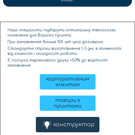
Наші спеціалісти підберуть оптимальну технологію
нанесення для Вашого принта.
При замовленнях більше 100 шт ціна договірна.
Стандартні строки виготовлення 1-3 дні, в залежності
від кількості і складності роботи.
Є послуга термінового друку +50% до вартості
замовлення.
корпоративним
клієнтам
товари з
принтами
конструктор