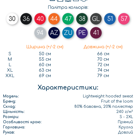
Палітра кольорів:
30
36
40
44
47
38
GL
51
57
94
AZ
ZU
PE
41
Ширина (+/-2 см)
Довжина (+/-2 см)
S
50 см
66 см
M
55 см
70 см
L
60 см
72 см
XL
63 см
74 см
XXL
69 см
79 см
Характеристики:
Модель:
Lightweight hooded sweat
Бренд:
Fruit of the loom
Склад:
80% бавовна, 20% поліестер
Щільність:
240 г/м²
Розміри:
S - 2XL
Особливості крою:
Прямий
Горловина:
Кругла
Рукав:
Довгий