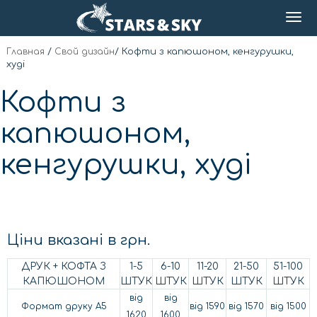
Главная
/
Свой дизайн
/
Кофти з капюшоном, кенгурушки,
худі
Кофти з
капюшоном,
кенгурушки, худі
Ціни вказані в грн.
ДРУК + КОФТА З
1-5
6-10
11-20
21-50
51-100
КАПЮШОНОМ
ШТУК
ШТУК
ШТУК
ШТУК
ШТУК
від
від
Формат друку А5
від 1590
від 1570
від 1500
1620
1600