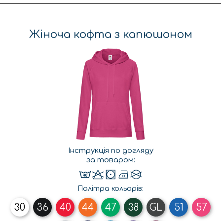
Жіноча кофта з капюшоном
Інструкція по догляду
за товаром:
Палітра кольорів:
30
36
40
44
47
38
GL
51
57