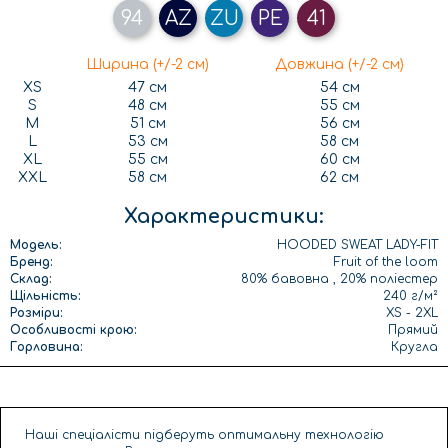
94
AZ
ZU
PE
41
Ширина (+/-2 см)
Довжина (+/-2 см)
XS
47 см
54 см
S
48 см
55 см
M
51 см
56 см
L
53 см
58 см
XL
55 см
60 см
XXL
58 см
62 см
Характеристики:
Модель:
HOODED SWEAT LADY-FIT
Бренд:
Fruit of the loom
Склад:
80% бавовна , 20% поліестер
Щільність:
240 г/м²
Розміри:
XS - 2XL
Особливості крою:
Прямий
Горловина:
Кругла
Наші спеціалісти підберуть оптимальну технологію