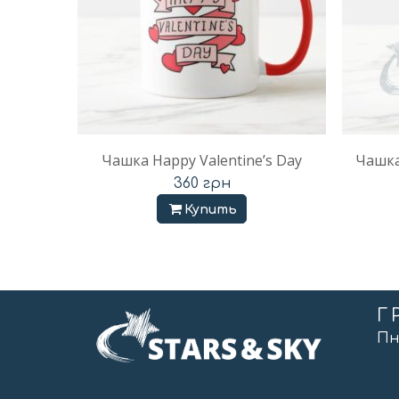
Чашка Happy Valentine’s Day
Чашка
360
грн
Купить
Г
Пн