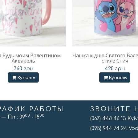
 Будь моим Валентином:
Чашка к дню Святого Вал
Акварель
стиле Стич
360
грн
420
грн
Купить
Купить
РАФИК РАБОТЫ
ЗВОНИТЕ 
00
00
 — Пт: 09
- 18
(067) 448 46 13 Kyi
(095) 944 74 24 V