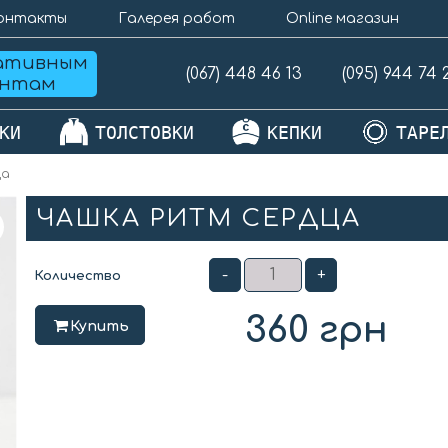
онтакты
Галерея работ
Online магазин
ативным
(067) 448 46 13
(095) 944 74 
ентам
КИ
ТОЛСТОВКИ
КЕПКИ
ТАРЕ
ца
ЧАШКА РИТМ СЕРДЦА
-
+
Количество
360
грн
Купить