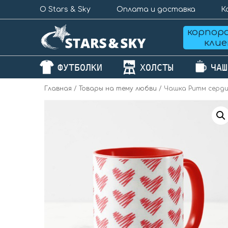
О Stars & Sky
Оплата и доставка
К
корпор
кли
ФУТБОЛКИ
ХОЛСТЫ
ЧАШ
Главная
/
Товары на тему любви
/ Чашка Ритм серд