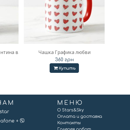
ентина в
Чашка Графика любви
360
грн
Купить
НАМ
МЕНЮ
О Stars&Sky
vstar
Оплата и доставка
odafone +
Контакты
Галерея работ