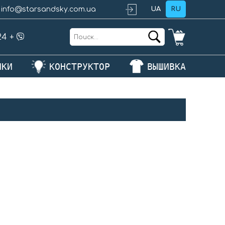
info@starsandsky.com.ua
UA
RU
24
+
ЛКИ
КОНСТРУКТОР
ВЫШИВКА