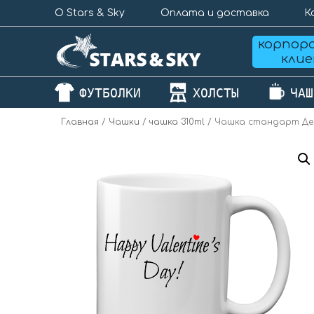
О Stars & Sky
Оплата и доставка
К
корпор
кли
ФУТБОЛКИ
ХОЛСТЫ
ЧАШ
Главная
/
Чашки
/
чашка 310ml
/ Чашка стандарт Де