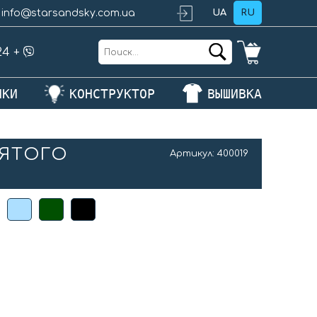
info@starsandsky.com.ua
UA
RU
24
+
ЛКИ
КОНСТРУКТОР
ВЫШИВКА
ВЯТОГО
Артикул:
400019