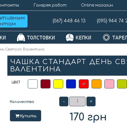
онтакты
Галерея работ
Online магазин
ативным
(067) 448 46 13
(095) 944 74 
ентам
КИ
ТОЛСТОВКИ
КЕПКИ
ТАРЕ
нь Святого Валентина
ЧАШКА СТАНДАРТ ДЕНЬ С
ВАЛЕНТИНА
ЦВЕТ
-
+
Количество
170
грн
Купить