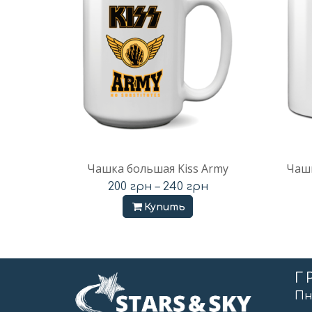
Чашка большая Kiss Army
Чашк
200
грн
–
240
грн
Купить
Г
Пн