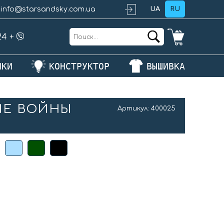
info@starsandsky.com.ua
UA
RU
24
+
ЛКИ
КОНСТРУКТОР
ВЫШИВКА
ЫЕ ВОЙНЫ
Артикул:
400025