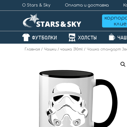
О Stars & Sky
Оплата и доставка
К
корпор
кли
ФУТБОЛКИ
ХОЛСТЫ
ЧАШ
Главная
/
Чашки
/
чашка 310ml
/ Чашка стандарт Зв