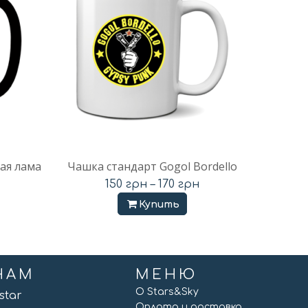
ая лама
Чашка стандарт Gogol Bordello
150
грн
–
170
грн
Купить
НАМ
МЕНЮ
О Stars&Sky
vstar
Оплата и доставка