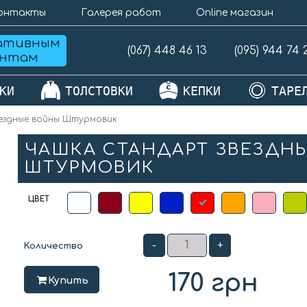
онтакты
Галерея работ
Online магазин
ативным
(067) 448 46 13
(095) 944 74 
ентам
КИ
ТОЛСТОВКИ
КЕПКИ
ТАРЕ
ездные войны Штурмовик
ЧАШКА СТАНДАРТ ЗВЕЗДН
ШТУРМОВИК
ЦВЕТ
-
+
Количество
170
грн
Купить