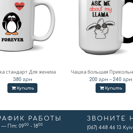
а стандарт Для жениха
Чашка большая Прикольн
380
грн
200
грн
–
240
грн
Купить
Купить
РАФИК РАБОТЫ
ЗВОНИТЕ 
00
00
 — Пт: 09
- 18
(067) 448 46 13 Kyi