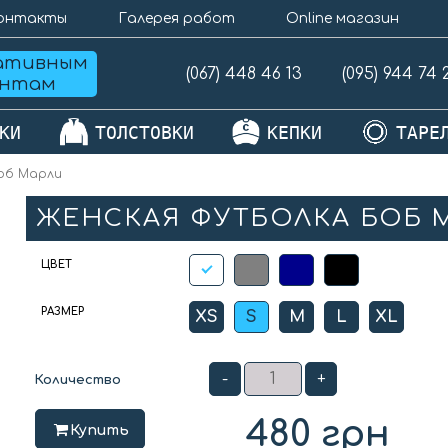
онтакты
Галерея работ
Online магазин
ативным
(067) 448 46 13
(095) 944 74 
ентам
КИ
ТОЛСТОВКИ
КЕПКИ
ТАРЕ
об Марли
ЖЕНСКАЯ ФУТБОЛКА БОБ 
ЦВЕТ
РАЗМЕР
XS
S
M
L
XL
-
+
Количество
480
грн
Купить