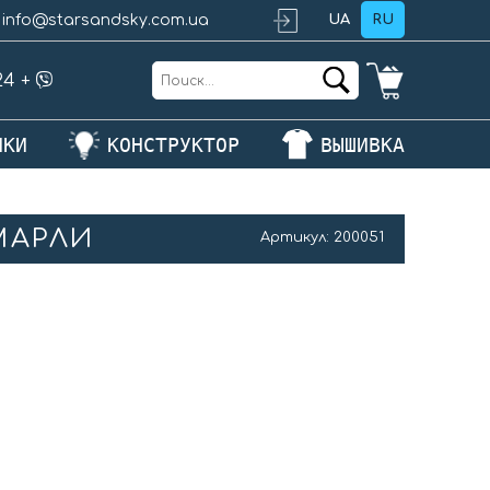
info@starsandsky.com.ua
UA
RU
24
+
ЛКИ
КОНСТРУКТОР
ВЫШИВКА
МАРЛИ
Артикул:
200051