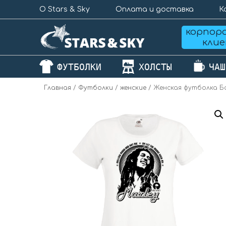
О Stars & Sky
Оплата и доставка
К
корпор
кли
ФУТБОЛКИ
ХОЛСТЫ
ЧАШ
Главная
/
Футболки
/
женские
/ Женская футболка Б