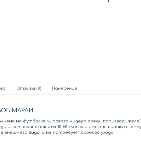
вка
Отзывы (0)
Нанесение
БОБ МАРЛИ
лнена на футболке мирового лидера среди производителей 
худи изготавливаются из 100% хлопка и имеют широкую гамм
в внешнего вида, и не потребует особого ухода.