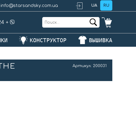
info@starsandsky.com.ua
UA
RU
24
+
ЛКИ
КОНСТРУКТОР
ВЫШИВКА
THE
Артикул:
200031