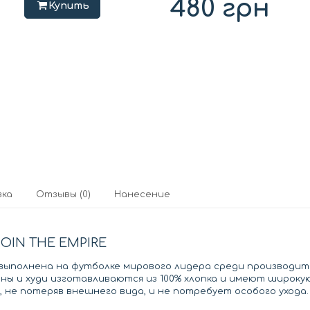
480
грн
Купить
вка
Отзывы (0)
Нанесение
OIN THE EMPIRE
, выполнена на футболке мирового лидера среди производите
аны и худи изготавливаются из 100% хлопка и имеют широку
 не потеряв внешнего вида, и не потребует особого ухода.