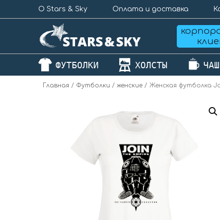
О Stars & Sky
Оплата и доставка
К
корпор
кли
ФУТБОЛКИ
ХОЛСТЫ
ЧАШ
Главная
/
Футболки
/
женские
/ Женская футболка Joi