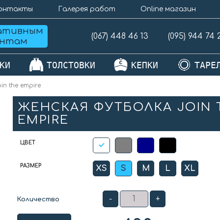
онтакты
Галерея работ
Online магазин
ативным
(067) 448 46 13
(095) 944 74 
ентам
КИ
ТОЛСТОВКИ
КЕПКИ
ТАРЕ
n the empire
ЖЕНСКАЯ ФУТБОЛКА JOIN 
EMPIRE
ЦВЕТ
РАЗМЕР
XS
S
M
L
XL
-
+
Количество