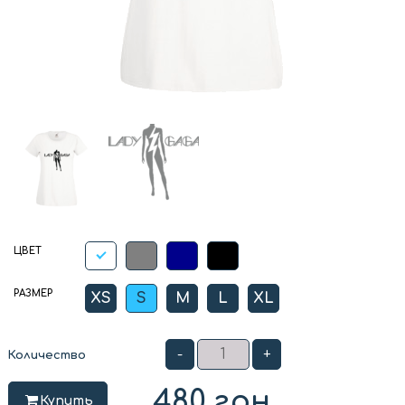
ЦВЕТ
РАЗМЕР
XS
S
M
L
XL
-
+
Количество
480
грн
Купить