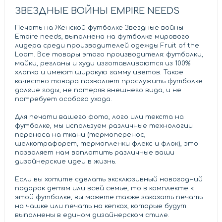
ЗВЕЗДНЫЕ ВОЙНЫ EMPIRE NEEDS
Печать на Женской футболке Звездные войны
Empire needs, выполнена на футболке мирового
лидера среди производителей одежды Fruit of the
Loom. Все товары этого производителя: футболки,
майки, регланы и худи изготавливаются из 100%
хлопка и имеют широкую гамму цветов. Такое
качество товара позволяет прослужить футболке
долгие годы, не потеряв внешнего вида, и не
потребует особого ухода.
Для печати вашего фото, лого или текста на
футболке, мы используем различные технологии
переноса на ткани (термоперенос,
шелкотрафорет, термопленки флекс и флок), это
позволяет нам воплотить различные ваши
дизайнерские идеи в жизнь.
Если вы хотите сделать эксклюзивный новогодний
подарок детям или всей семье, то в комплекте к
этой футболке, вы можете также заказать печать
на чашке или печать на кепках, которые будут
выполнены в едином дизайнерском стиле.