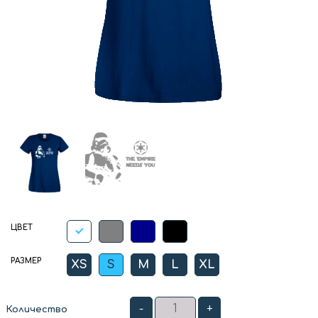
ЦВЕТ
РАЗМЕР
XS
S
M
L
XL
-
+
Количество