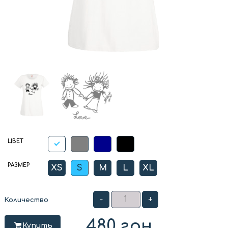
ЦВЕТ
РАЗМЕР
XS
S
M
L
XL
-
+
Количество
480
грн
Купить