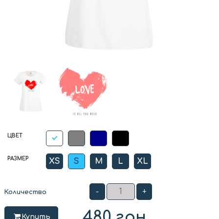
ЦВЕТ
РАЗМЕР
XS
S
M
L
XL
-
+
Количество
480
грн
Купить