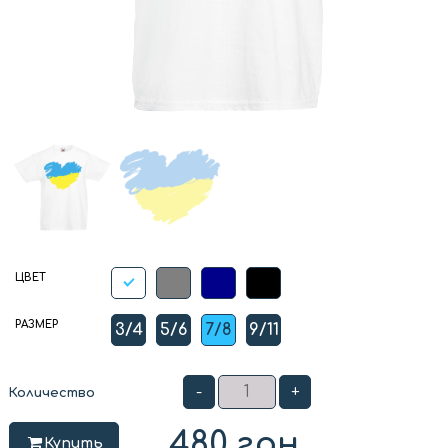
ЦВЕТ
РАЗМЕР
3/4
5/6
7/8
9/11
-
+
Количество
480
грн
Купить