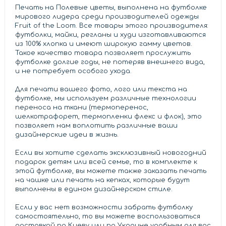
Печать на Полевые цветы, выполнена на футболке
мирового лидера среди производителей одежды
Fruit of the Loom. Все товары этого производителя:
футболки, майки, регланы и худи изготавливаются
из 100% хлопка и имеют широкую гамму цветов.
Такое качество товара позволяет прослужить
футболке долгие годы, не потеряв внешнего вида,
и не потребует особого ухода.
Для печати вашего фото, лого или текста на
футболке, мы используем различные технологии
переноса на ткани (термоперенос,
шелкотрафорет, термопленки флекс и флок), это
позволяет нам воплотить различные ваши
дизайнерские идеи в жизнь.
Если вы хотите сделать эксклюзивный новогодний
подарок детям или всей семье, то в комплекте к
этой футболке, вы можете также заказать печать
на чашке или печать на кепках, которые будут
выполнены в едином дизайнерском стиле.
Если у вас нет возможности забрать футболку
самостоятельно, то вы можете воспользоваться
доставкой по Киеву или по Украине удобным для вас