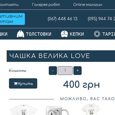
Контакти
Галерея робіт
Online магазин
ативним
(067) 448 46 13
(095) 944 74 
єнтам
ШКИ
ТОЛСТОВКИ
КЕПКИ
ТАРІ
ЧАШКА ВЕЛИКА LOVE
-
+
Кількість
400
грн
Купить
МОЖЛИВО, ВАС ТАКО