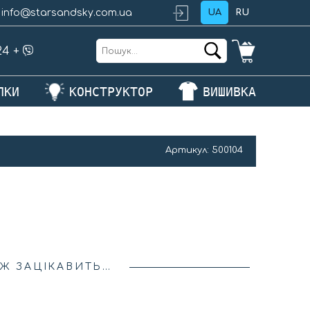
info@starsandsky.com.ua
UA
RU
24
+
ЛКИ
КОНСТРУКТОР
ВИШИВКА
Артикул:
500104
Ж ЗАЦІКАВИТЬ…