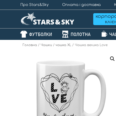
Про Stars&Sky
Оплата і доставка
корпор
клі
ФУТБОЛКИ
ПОЛОТНА
ЧА
Головна
/
Чашки
/
чашка XL
/ Чашка велика Love