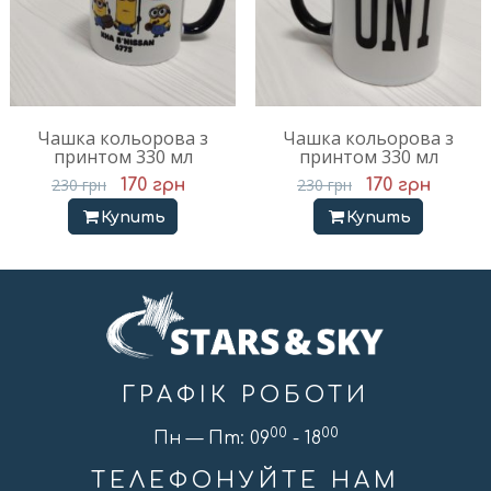
Чашка кольорова з
Чашка кольорова з
принтом 330 мл
принтом 330 мл
230
грн
230
грн
170
грн
170
грн
Купить
Купить
ГРАФІК РОБОТИ
00
00
Пн — Пт: 09
- 18
ТЕЛЕФОНУЙТЕ НАМ