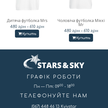
Дитяча футболка Mrs
Чоловіча футболка Міккі
Mr
480
грн
–
610
грн
480
грн
–
610
грн
Купить
Купить
ГРАФІК РОБОТИ
00
00
Пн — Пт: 09
- 18
ТЕЛЕФОНУЙТЕ НАМ
(067) 448 46 13 Kyivstar