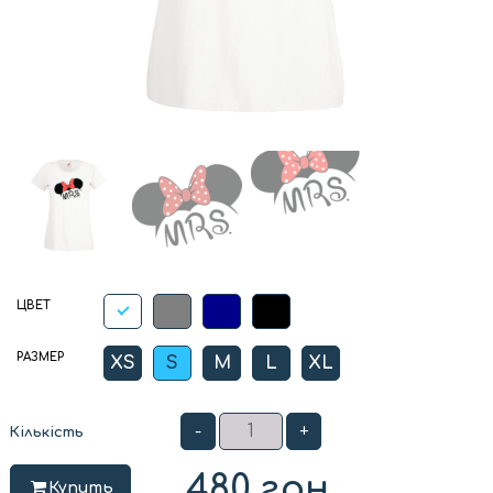
ЦВЕТ
РАЗМЕР
XS
S
M
L
XL
-
+
Кількість
480
грн
Купить