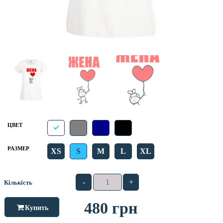
ЦВЕТ
РАЗМЕР
XS
S
M
L
XL
-
+
Кількість
480
грн
Купить