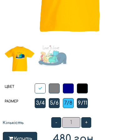
ЦВЕТ
РАЗМЕР
3/4
5/6
7/8
9/11
-
+
Кількість
480
грн
Купить