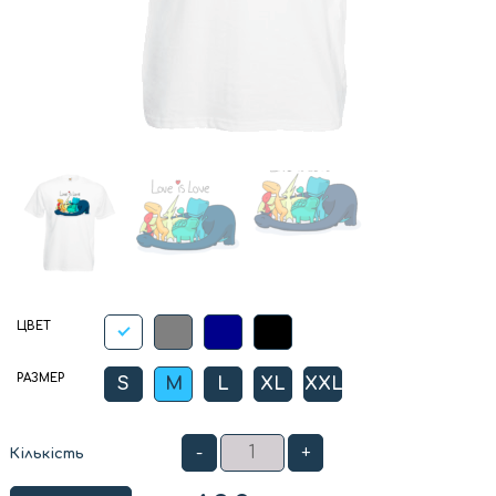
ЦВЕТ
РАЗМЕР
S
M
L
XL
XXL
-
+
Кількість