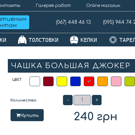
онтакты
Галерея работ
Online магазин
ативным
(067) 448 46 13
(095) 944 74 
ентам
КИ
ТОЛСТОВКИ
КЕПКИ
ТАРЕ
ЧАШКА БОЛЬШАЯ ДЖОКЕР
ЦВЕТ
-
+
Количество
240
грн
Купить