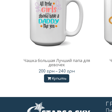
Чашка большая Лучший папа для
Ч
девочек
200
грн
–
240
грн
Купить
Г
Пн