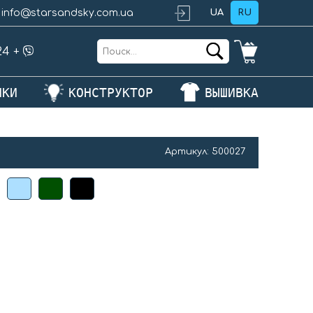
info@starsandsky.com.ua
UA
RU
24
+
ЛКИ
КОНСТРУКТОР
ВЫШИВКА
Артикул:
500027