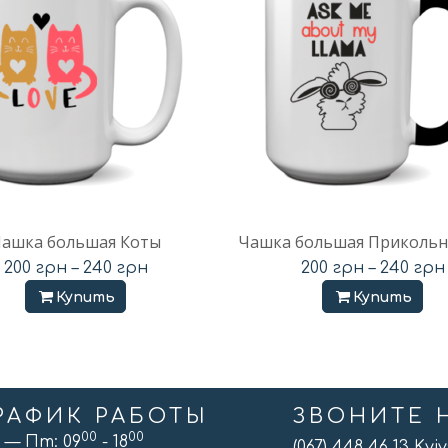
ашка большая Коты
Чашка большая Прикольн
200
грн
–
240
грн
200
грн
–
240
грн
Купить
Купить
РАФИК РАБОТЫ
ЗВОНИТЕ 
00
00
 — Пт: 09
- 18
(067) 448 46 13 Kyi