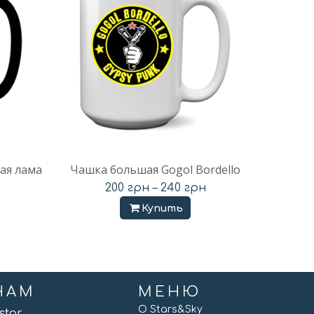
ая лама
Чашка большая Gogol Bordello
200
грн
–
240
грн
Купить
НАМ
МЕНЮ
О Stars&Sky
vstar