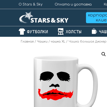
О Stars & Sky
Оплата и доставка
К
корпор
кли
ФУТБОЛКИ
ХОЛСТЫ
ЧАШ
Главная
/
Чашки
/
чашка XL
/ Чашка большая Джокер