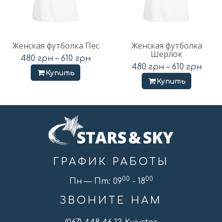
Женская футболка Пес
Женская футболка
Шерлок
480
грн
–
610
грн
480
грн
–
610
грн
Купить
Купить
ГРАФИК РАБОТЫ
00
00
Пн — Пт: 09
- 18
ЗВОНИТЕ НАМ