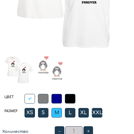
ЦВЕТ
РАЗМЕР
XS
S
M
L
XL
XXL
-
+
Количество