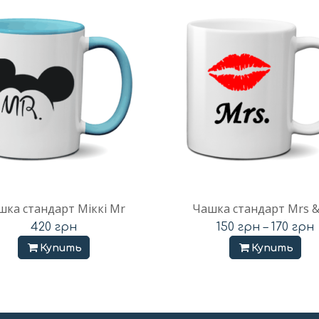
шка стандарт Міккі Mr
Чашка стандарт Mrs 
420
грн
150
грн
–
170
грн
Купить
Купить