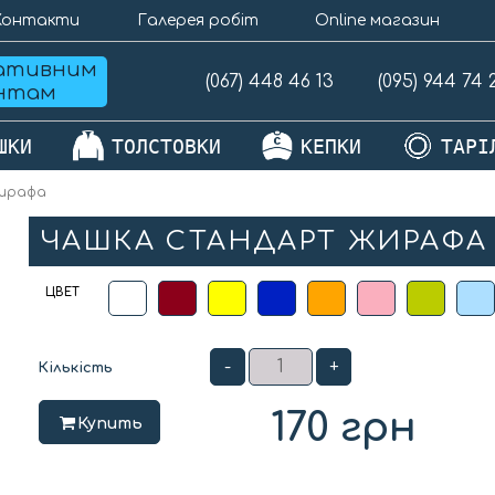
Контакти
Галерея робіт
Online магазин
ативним
(067) 448 46 13
(095) 944 74 
єнтам
ШКИ
ТОЛСТОВКИ
КЕПКИ
ТАРІ
ирафа
ЧАШКА СТАНДАРТ ЖИРАФА
ЦВЕТ
-
+
Кількість
170
грн
Купить