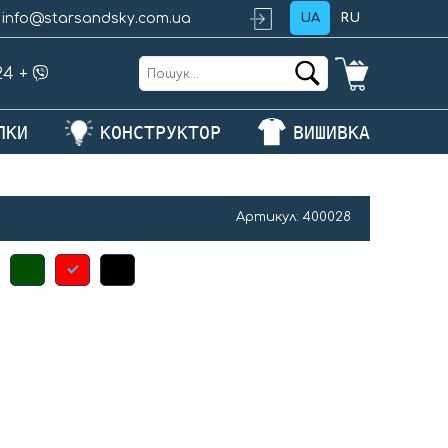
info@starsandsky.com.ua
UA
RU
24
+
ЛКИ
КОНСТРУКТОР
ВИШИВКА
Артикул:
400028