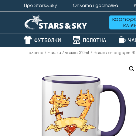
Про Stars&Sky
Оплата і доставка
корпор
клі
ФУТБОЛКИ
ПОЛОТНА
ЧА
Головна
/
Чашки
/
чашка 310ml
/ Чашка стандарт Ж